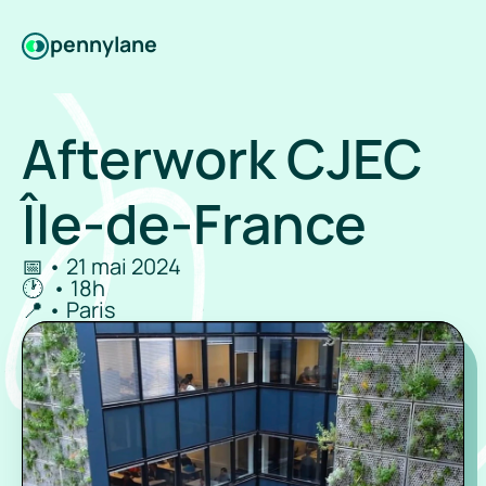
pennylane
Afterwork CJEC 
Île-de-France
📅 • 21 mai 2024
🕐  • 18h
📍 • Paris