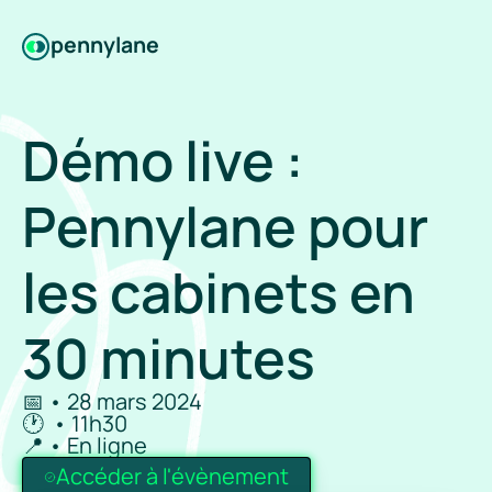
pennylane
Démo live : 
Pennylane pour 
les cabinets en 
30 minutes
📅 • 28 mars 2024
🕐  • 11h30
📍 • En ligne
Accéder à l'évènement